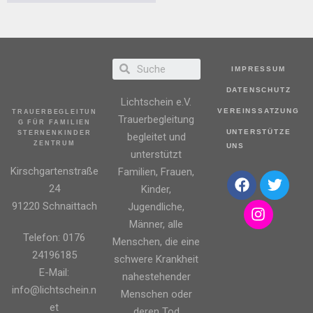
IMPRESSUM
DATENSCHUTZ
Lichtschein e.V.
VEREINSSATZUNG
TRAUERBEGLEITUN
Trauerbegleitung
G FÜR FAMILIEN
UNTERSTÜTZE
STERNENKINDER
begleitet und
ZENTRUM
UNS
unterstützt
Kirschgartenstraße
Familien, Frauen,
24
Kinder,
91220 Schnaittach
Jugendliche,
Männer, alle
Telefon: 0176
Menschen, die eine
24196185
schwere Krankheit
E-Mail:
nahestehender
info@lichtschein.n
Menschen oder
et
deren Tod